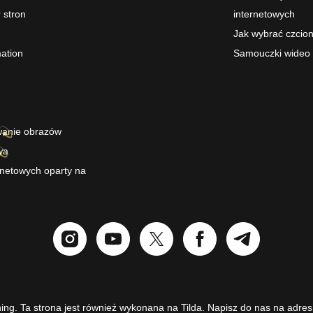
 stron
internetowych
Jak wybrać czcio
ation
Samouczki wideo
wanie obrazów
wa
ernetowych oparty na
da
ing. Ta strona jest również wykonana na Tilda. Napisz do nas na adres
Español
Português
Francuski
Deutsch
Русский
Українська
日本語
中国
hing. Ta strona jest również wykonana na Tilda. Napisz do nas na adre