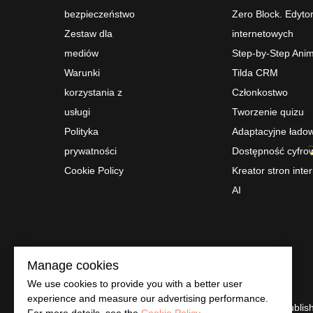
bezpieczeństwo
Zero Block. Edytor
Zestaw dla
internetowych
mediów
Step-by-Step Anim
Warunki
Tilda CRM
korzystania z
Członkostwo
usługi
Tworzenie quizu
Polityka
Adaptacyjne łado
prywatności
Dostępność cyfro
Cookie Policy
Kreator stron int
AI
Dokumentacja Til
© Tilda Publish
Manage cookies
We use cookies to provide you with a better user
experience and measure our advertising performance.
© Tilda Publis
For more details, see the
Cookie Policy
.