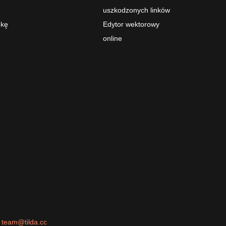
uszkodzonych linków
nkę
Edytor wektorowy
online
team@tilda.cc
s
team@tilda.cc