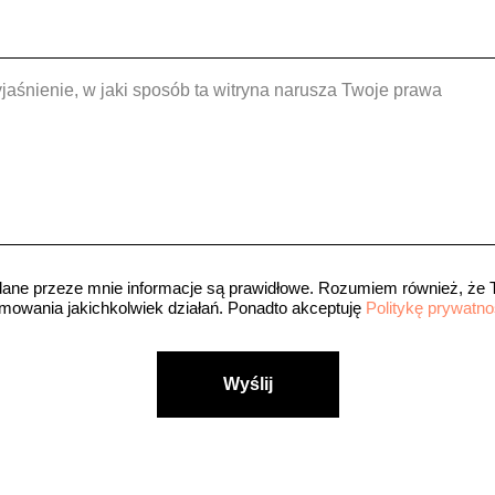
jaśnienie, w jaki sposób ta witryna narusza Twoje prawa
ane przeze mnie informacje są prawidłowe. Rozumiem również, że Til
owania jakichkolwiek działań. Ponadto akceptuję
Politykę prywatno
Wyślij