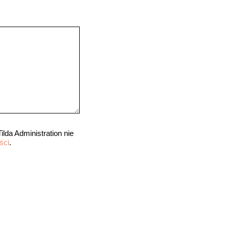
da Administration nie
ści
.