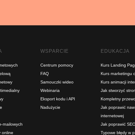
A
WSPARCIE
EDUKACJA
ernetowych
Centrum pomocy
Kurs Landing Pag
celową
FAQ
Kurs marketingu 
rnetowy
Samouczki wideo
Kurs animacji int
ltimedialny
Webinaria
Jak stworzyć stro
wy
Eksport kodu i API
Kompletny przewo
ne
Nadużycie
Jak poprawić nawi
internetowej
e-mailowych
Jak poprawić SEO
 online
Typowe błędy w p