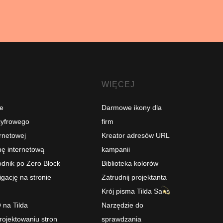
WIĘCEJ
e
Darmowe ikony dla
cyfrowego
firm
ernetowej
Kreator adresów URL
nę internetową
kampanii
dnik po Zero Block
Biblioteka kolorów
gację na stronie
Zatrudnij projektanta
Krój pisma Tilda Sans
 na Tilda
Narzędzie do
rojektowaniu stron
sprawdzania