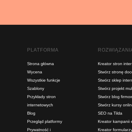
PLATFORMA
ROZWIĄZANI
Strona główna
Kreator stron int
Wycena
Stwórz stronę do
Wszystkie funkcje
Stwórz sklep inte
Szablony
Stwórz projekt mu
Przykłady stron
Stwórz blog firmo
internetowych
Stwórz kursy onli
Blog
SEO na Tilda
Przegląd platformy
Kreator kampanii 
Prywatność i
Kreator formularzy