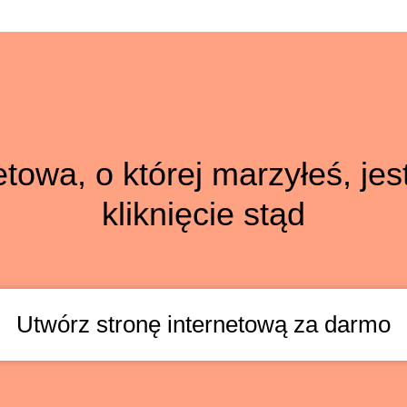
towa, o której marzyłeś, jes
kliknięcie stąd
Utwórz stronę internetową za darmo