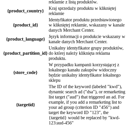
reklamie z listą produktów.
Kraj sprzedaży produktu w klikniętej
{product_country}
reklamie
Identyfikator produktu przedstawionego
{product_id}
w klikniętej reklamie, wskazany w kanale
danych Merchant Center.
Język informacji o produkcie wskazany w
{product_language}
kanale danych Merchant Center.
Unikalny identyfikator grupy produktów,
{product_partition_id}
do której należy kliknięta reklama
produktu.
W przypadku kampanii korzystającej z
lokalnego kanału zakupów widoczny
{store_code}
będzie unikalny identyfikator lokalnego
sklepu
The ID of the keyword (labeled "kwd"),
dynamic search ad ("dsa"), or remarketing
list target ("aud") that triggered an ad. For
example, if you add a remarketing list to
{targetid}
your ad group (criterion ID "456") and
target the keyword ID "123", the
{targetid} would be replaced by "kwd-
123:aud-456"