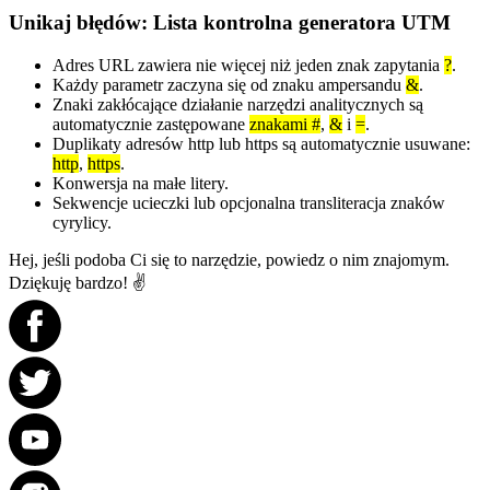
Unikaj błędów: Lista kontrolna generatora UTM
Adres URL zawiera nie więcej niż jeden znak zapytania
?
.
Każdy parametr zaczyna się od znaku ampersandu
&
.
Znaki zakłócające działanie narzędzi analitycznych są
automatycznie zastępowane
znakami #
,
&
i
=
.
Duplikaty adresów http lub https są automatycznie usuwane:
http
,
https
.
Konwersja na małe litery.
Sekwencje ucieczki lub opcjonalna transliteracja znaków
cyrylicy.
Hej, jeśli podoba Ci się to narzędzie, powiedz o nim znajomym.
Dziękuję bardzo! ✌️