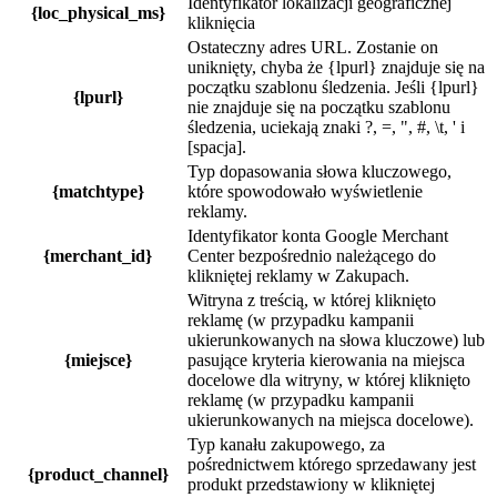
Identyfikator lokalizacji geograficznej
{loc_physical_ms}
kliknięcia
Ostateczny adres URL. Zostanie on
uniknięty, chyba że {lpurl} znajduje się na
początku szablonu śledzenia. Jeśli {lpurl}
{lpurl}
nie znajduje się na początku szablonu
śledzenia, uciekają znaki ?, =, ", #, \t, ' i
[spacja].
Typ dopasowania słowa kluczowego,
{matchtype}
które spowodowało wyświetlenie
reklamy.
Identyfikator konta Google Merchant
{merchant_id}
Center bezpośrednio należącego do
klikniętej reklamy w Zakupach.
Witryna z treścią, w której kliknięto
reklamę (w przypadku kampanii
ukierunkowanych na słowa kluczowe) lub
{miejsce}
pasujące kryteria kierowania na miejsca
docelowe dla witryny, w której kliknięto
reklamę (w przypadku kampanii
ukierunkowanych na miejsca docelowe).
Typ kanału zakupowego, za
pośrednictwem którego sprzedawany jest
{product_channel}
produkt przedstawiony w klikniętej