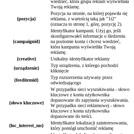
wiedzieć, która grupa reklam wyświetlała
Twoją reklamę.
Pozycja na stronie, na której pojawiła się
{pozycja}
reklama, z wartością taką jak "1t2"
(oznacza to stronę 1, górę, pozycję 2).
Identyfikator kampanii. Użyj go, jeśli
skonfigurowałeś informacje o śledzeniu
{campaignid}
na poziomie konta i chcesz wiedzieć,
która kampania wyświetliła Twoją
reklamę.
{creative}
Unikalny identyfikator reklamy
Typ urządzenia, z którego pochodzi
{urządzenie}
kliknięcie
Typ rozszerzenia używany przez
{feeditemid}
odwiedzającego
W przypadku sieci wyszukiwania - słowo
kluczowe z konta użytkownika
dopasowane do zapytania wyszukiwania.
{słowo kluczowe}
W przypadku sieci reklamowej - słowo
kluczowe z konta użytkownika
dopasowane do treści.
Identyfikator lokalizacji zainteresowania,
{loc_interest_ms}
który pomógł uruchomić reklamę