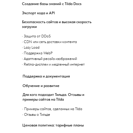
Создание базы знаний с Tilda Docs
Экспорт кода и API
Безопасность сайтов и высокая скорость
загрузки
·
Защита от DDoS
·
CDN или сеть доставки контента
·
Lazy Load
·
Поддержка WebP
·
Адаптивный ресайз изображений
·
Retina-дисплеи и медленный интернет
Поддержка и документация
Обучение и развитие
Для кого подходит Тильда. Отзывы и
примеры сайтов на Tilda
·
Примеры сайтов, сделанных на Tilda
·
Отзывы о Тильде
Ценовая политика: тарифные планы