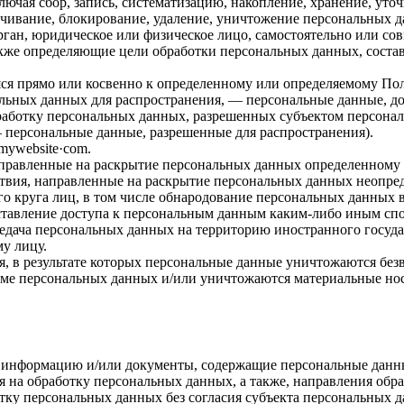
ючая сбор, запись, систематизацию, накопление, хранение, уточ
личивание, блокирование, удаление, уничтожение персональных 
ган, юридическое или физическое лицо, самостоятельно или со
кже определяющие цели обработки персональных данных, состав
ся прямо или косвенно к определенному или определяемому По
льных данных для распространения, — персональные данные, до
работку персональных данных, разрешенных субъектом персонал
 персональные данные, разрешенные для распространения).
ismywebsite·com
.
аправленные на раскрытие персональных данных определенному 
твия, направленные на раскрытие персональных данных неопред
о круга лиц, в том числе обнародование персональных данных 
тавление доступа к персональным данным каким-либо иным сп
едача персональных данных на территорию иностранного государ
у лицу.
, в результате которых персональные данные уничтожаются без
ме персональных данных и/или уничтожаются материальные но
е информацию и/или документы, содержащие персональные данн
я на обработку персональных данных, а также, направления обр
ку персональных данных без согласия субъекта персональных д