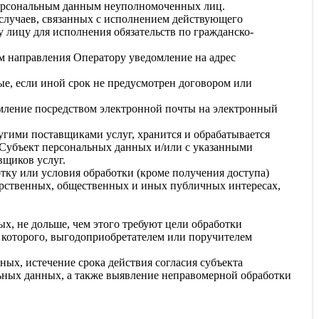
персональным данным неуполномоченных лиц.
 случаев, связанных с исполнением действующего
у лицу для исполнения обязательств по гражданско-
ем направления Оператору уведомление на адрес
ые, если иной срок не предусмотрен договором или
омление посредством электронной почты на электронный
ругими поставщиками услуг, хранится и обрабатывается
 Субъект персональных данных и/или с указанными
вщиков услуг.
отку или условия обработки (кроме получения доступа)
арственных, общественных и иных публичных интересах,
х, не дольше, чем этого требуют цели обработки
 которого, выгодоприобретателем или поручителем
ых, истечение срока действия согласия субъекта
ьных данных, а также выявление неправомерной обработки