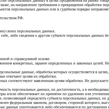
отке персональных данных в целях продвижения на рынке товаро
 также, на направление требования о прекращении обработки пе
ъектов персональных данных или в судебном порядке неправоме
тельством РФ.
ии) своих персональных данных.
себе, либо сведения о другом субъекте персональных данных без
онной и справедливой основе.
жением конкретных, заранее определенных и законных целей. Н
ерсональные данные, обработка которых осуществляется в целях
рые отвечают целям их обработки.
нных соответствуют заявленным целям обработки. Не допускает
чность персональных данных, их достаточность, а в необходимы
еры и/или обеспечивает их принятие по удалению или уточнен
е, позволяющей определить субъекта персональных данных, не д
овлен федеральным законом, договором, стороной которого, выг
ые данные уничтожаются либо обезличиваются по достижении ц