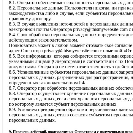
8.1. Оператор обеспечивает сохранность персональных да
8.2. Персональные данные Пользователя никогда, ни при ка
законодательства либо в случае, если субъектом персональ
правовому договору.
8.3. В случае выявления неточностей в персональных данны
электронной почты Оператора
privacy@thismywebsite·com
с 
8.4. Срок обработки персональных данных определяется до
действующим законодательством.
Пользователь может в любой момент отозвать свое согласи
адрес Оператора
privacy@thismywebsite·com
с пометкой «Отз
8.5. Вся информация, которая собирается сторонними серви
указанными лицами (Операторами) в соответствии с их По
документами. Оператор не несет ответственность за действи
8.6. Установленные субъектом персональных данных запреты
персональных данных, разрешенных для распространения, н
определенных законодательством РФ.
8.7. Оператор при обработке персональных данных обеспе
8.8. Оператор осуществляет хранение персональных данных
персональных данных, если срок хранения персональных да
по которому является субъект персональных данных.
8.9. Условием прекращения обработки персональных данных
персональных данных, отзыв согласия субъектом персонал
персональных данных.
9. Перечень действий, производимых Оператором с полученными пе