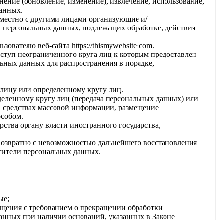
нение (обновление, изменение), извлечение, использование,
данных.
вместно с другими лицами организующие и/
 персональных данных, подлежащих обработке, действия
льзователю веб-сайта
httpsː//thismywebsite·com
.
ступ неограниченного круга лиц к которым предоставлен
ьных данных для распространения в порядке,
лицу или определенному кругу лиц.
еленному кругу лиц (передача персональных данных) или
в средствах массовой информации, размещение
особом.
ства органу власти иностранного государства,
возвратно с невозможностью дальнейшего восстановления
сители персональных данных.
ые;
ащения с требованием о прекращении обработки
анных при наличии оснований, указанных в Законе