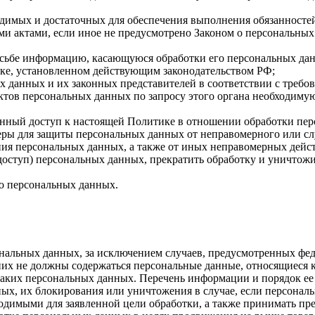
ходимых и достаточных для обеспечения выполнения обязанност
и актами, если иное не предусмотрено Законом о персональны
осьбе информацию, касающуюся обработки его персональных да
ке, установленном действующим законодательством РФ;
х данных и их законных представителей в соответствии с требо
тов персональных данных по запросу этого органа необходимую
нный доступ к настоящей Политике в отношении обработки пе
ры для защиты персональных данных от неправомерного или слу
ения персональных данных, а также от иных неправомерных дей
доступ) персональных данных, прекратить обработку и уничтожи
о персональных данных.
альных данных, за исключением случаев, предусмотренных фед
них не должны содержаться персональные данные, относящиеся 
 таких персональных данных. Перечень информации и порядок е
ных, их блокирования или уничтожения в случае, если персона
димыми для заявленной цели обработки, а также принимать пре